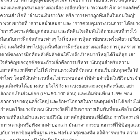
นคงและสนุกสนานอย่างต่อเนื่อง เปลี่ยนนิยาม ‘ความสำเร็จ’ จากผลลัพธ์
วัดความสำเร็จที่ “จำนวนเงินรางวัล” หรือ “การทายถูกทีมเต็งในเกมใหญ่”
งกว่า พวกเขาวัดที่ “ความสม่ำเสมอ” และ “การควบคุมกระบวนการ” ได้อย่า
การวิเคราะห์ข้อมูลก่อนเกม และตัดสินใจเดิมพันได้ตามแผนที่วางไว้
มือนกับการฝึกฝนทักษะต่างๆ ไม่ใช่แค่การลุ้นหาชัยชนะครั้งเดียว เปรีย
จ แต่สิ่งที่นำพาไปสู่จุดนั้นคือการฝึกซ้อมอย่างต่อเนื่อง การดูแลร่างกา
ห์ของการฝึกคือพลังที่ผลักดันให้ไปถึงเป้าหมายใหญ่ได้ในที่สุด เสา
ได้ หัวใจสำคัญของทุกชัยชนะก้าวเล็กคือการบริหาร “เงินทุนสำหรับความ
นเสาหลักแรกที่ขาดไม่ได้ กำหนดวงเงินที่ชัดเจน: ก่อนเริ่มเล่นทุกครั้ง ให้
่าไหร่ โดยที่เงินจำนวนนี้จะไม่กระทบต่อค่าใช้จ่ายจำเป็นในชีวิตประจำ
้คุณเดิมพันได้อย่างสบายใจไร้กังวล แบ่งย่อยและลงทุนทีละน้อย: อย่า
หลักออกเป็นส่วนย่อย (เช่น 50-100 ส่วน) และเดิมพันเพียง 1-5% ของ
องคุณจากการขาดทุนครั้งใหญ่ และรักษาโอกาสในการลงทุนต่อไปได้อย่างไม
ี่กำหนดไว้อย่างชัดเจน เงินรางวัลที่ได้รับจากการเดิมพันที่ชนะคือโบนัสที
ราะห์ที่แม่นยำและความมีวินัย เสาหลักสู่ชัยชนะที่ยั่งยืน: การวิเคราะห์
การเดาสุ่มหรือฟังตามคำบอกเล่า มันมาจากกระบวนการที่ใช้ข้อมูลแล
ญกับการหาข้อมูลพื้นฐาน เช่น ฟอร์มล่าสุดของทีม สถิติการพบกัน ความ