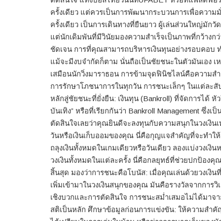
ครั้งเดียว แต่ควรเป็นการพัฒนากระบวนการเพื่อความมั่
ครั้งเดียว เป็นการเดินทางที่ยืนยาว ผู้เล่นส่วนใหญ่มัก
แต่นักเดิมพันที่มีวินัยมองความสำเร็จเป็นภาพที่กว้า
ชัดเจน การที่คุณสามารถบริหารเงินทุนอย่างรอบคอบ ทำ
แม้จะมีงบจำกัดก็ตาม นั่นถือเป็นชัยชนะในตัวมันเอง เห
เสมือนนักวิ่งมาราธอน การข้ามจุดฟินิชไลน์คือความสำเร็
การรักษาโภชนาการในทุกวัน การชนะเล็กๆ ในแต่ละสัปดา
หลักสู่ชัยชนะที่ยั่งยืน: เงินทุน (Bankroll) ที่จัดการ
บันเทิง” หรือที่เรียกกันว่า Bankroll Management ซึ่งเป็
ตัดสินใจเลยว่าคุณยินดีจะลงทุนกับความสนุกในวงเงินเท
วันหรือเงินเก็บออมของคุณ นี่คือกุญแจสำคัญที่จะทำให
ถลุงเงินทั้งหมดในเกมเดียวหรือวันเดียว ลองแบ่งวงเงิน
วงเงินทั้งหมดในแต่ละครั้ง นี่คือกลยุทธ์ที่ช่วยปกป้
สิ้นสุด มองว่าการชนะคือโบนัส: เมื่อคุณเล่นด้วยวงเงินท
เพิ่มเข้ามาในวงเงินสนุกของคุณ มันคือรางวัลจากการวิเค
เชิงบวกและการตัดสินใจ การชนะสม่ำเสมอไม่ได้มาจาก
สติเป็นหลัก ศึกษาข้อมูลก่อนการแข่งขัน: ให้ความสำคั